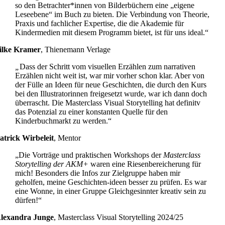
so den Betrachter*innen von Bilderbüchern eine „eigene
Leseebene“ im Buch zu bieten. Die Verbindung von Theorie,
Praxis und fachlicher Expertise, die die Akademie für
Kindermedien mit diesem Programm bietet, ist für uns ideal.“
ilke Kramer
,
Thienemann Verlage
„
Dass der Schritt vom visuellen Erzählen zum narrativen
Erzählen nicht weit ist, war mir vorher schon klar. Aber von
der Fülle an Ideen für neue Geschichten, die durch den Kurs
bei den Illustratorinnen freigesetzt wurde, war ich dann doch
überrascht. Die Masterclass Visual Storytelling hat definitv
das Potenzial zu einer konstanten Quelle für den
Kinderbuchmarkt zu werden.“
atrick Wirbeleit
,
Mentor
„Die Vorträge und praktischen Workshops der
Masterclass
Storytelling der AKM+
waren eine Riesenbereicherung für
mich! Besonders die Infos zur Zielgruppe haben mir
geholfen, meine Geschichten-ideen besser zu prüfen. Es war
eine Wonne, in einer Gruppe Gleichgesinnter kreativ sein zu
dürfen!“
lexandra Junge
,
Masterclass Visual Storytelling 2024/25