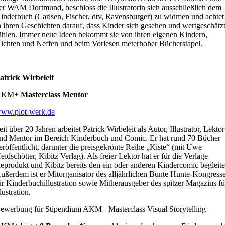
er WAM Dortmund, beschloss die Illustratorin sich ausschließlich dem
inderbuch (Carlsen, Fischer, dtv, Ravensburger) zu widmen und achtet
n ihren Geschichten darauf, dass Kinder sich gesehen und wertgeschätz
ühlen. Immer neue Ideen bekommt sie von ihren eigenen Kindern,
ichten und Neffen und beim Vorlesen meterhoher Bücherstapel.
atrick Wirbeleit
AKM+
Masterclass Mentor
ww.plot-werk.de
eit über 20 Jahren arbeitet Patrick Wirbeleit als Autor, Illustrator, Lektor
nd Mentor im Bereich Kinderbuch und Comic. Er hat rund 70 Bücher
eröffentlicht, darunter die preisgekrönte Reihe „Kiste“ (mit Uwe
eidschötter, Kibitz Verlag). Als freier Lektor hat er für die Verlage
eprodukt und Kibitz bereits den ein oder anderen Kindercomic begleite
ußerdem ist er Mitorganisator des alljährlichen Bunte Hunte-Kongress
ür Kinderbuchillustration sowie Mitherausgeber des spitzer Magazins fü
llustration.
ewerbung für Stipendium AKM+ Masterclass Visual Storytelling