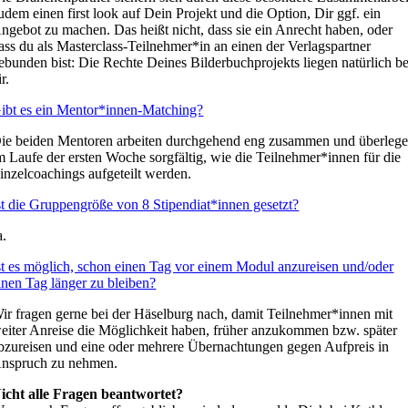
udem einen first look auf Dein Projekt und die Option, Dir ggf. ein
ngebot zu machen. Das heißt nicht, dass sie ein Anrecht haben, oder
ass du als Masterclass-Teilnehmer*in an einen der Verlagspartner
ebunden bist: Die Rechte Deines Bilderbuchprojekts liegen natürlich be
ir.
ibt es ein Mentor*innen-Matching?
ie beiden Mentoren arbeiten durchgehend eng zusammen und überleg
m Laufe der ersten Woche sorgfältig, wie die Teilnehmer*innen für die
inzelcoachings aufgeteilt werden.
st die Gruppengröße von 8 Stipendiat*innen gesetzt?
a.
st es möglich, schon einen Tag vor einem Modul anzureisen und/oder
inen Tag länger zu bleiben?
ir fragen gerne bei der Häselburg nach, damit Teilnehmer*innen mit
eiter Anreise die Möglichkeit haben, früher anzukommen bzw. später
bzureisen und eine oder mehrere Übernachtungen gegen Aufpreis in
nspruch zu nehmen.
icht alle Fragen beantwortet?