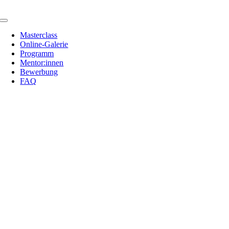
Zum
Inhalt
Toggle
springen
Navigation
Masterclass
Online-Galerie
Programm
Mentor:innen
Bewerbung
FAQ