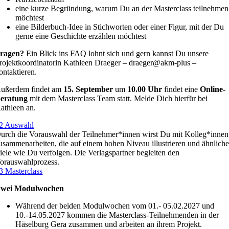
eine kurze Begründung, warum Du an der Masterclass teilnehmen
möchtest
eine Bilderbuch-Idee in Stichworten oder einer Figur, mit der Du
gerne eine Geschichte erzählen möchtest
ragen?
Ein Blick ins FAQ lohnt sich und gern kannst Du unsere
rojektkoordinatorin Kathleen Draeger – draeger@akm-plus –
ontaktieren.
ußerdem findet am
15. September
um
10.00 Uhr
findet eine
Online-
eratung
mit dem Masterclass Team statt. Melde Dich hierfür bei
athleen an.
2 Auswahl
urch die Vorauswahl der Teilnehmer*innen wirst Du mit Kolleg*innen
usammenarbeiten, die auf einem hohen Niveau illustrieren und ähnlich
iele wie Du verfolgen. Die Verlagspartner begleiten den
orauswahlprozess.
3 Masterclass
wei Modulwochen
Während der beiden Modulwochen vom 01.- 05.02.2027 und
10.-14.05.2027 kommen die Masterclass-Teilnehmenden in der
Häselburg Gera zusammen und arbeiten an ihrem Projekt.