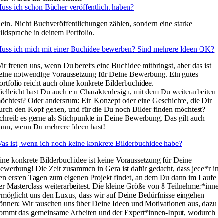
uss ich schon Bücher veröffentlicht haben?
ein. Nicht Buchveröffentlichungen zählen, sondern eine starke
ildsprache in deinem Portfolio.
uss ich mich mit einer Buchidee bewerben? Sind mehrere Ideen OK?
ir freuen uns, wenn Du bereits eine Buchidee mitbringst, aber das ist
eine notwendige Voraussetzung für Deine Bewerbung. Ein gutes
ortfolio reicht auch ohne konkrete Bilderbuchidee.
ielleicht hast Du auch ein Charakterdesign, mit dem Du weiterarbeiten
öchtest? Oder andersrum: Ein Konzept oder eine Geschichte, die Dir
urch den Kopf gehen, und für die Du noch Bilder finden möchtest?
chreib es gerne als Stichpunkte in Deine Bewerbung. Das gilt auch
ann, wenn Du mehrere Ideen hast!
as ist, wenn ich noch keine konkrete Bilderbuchidee habe?
ine konkrete Bilderbuchidee ist keine Voraussetzung für Deine
ewerbung! Die Zeit zusammen in Gera ist dafür gedacht, dass jede*r i
en ersten Tagen zum eigenen Projekt findet, an dem Du dann im Laufe
er Masterclass weiterarbeitest. Die kleine Größe von 8 Teilnehmer*inn
rmöglicht uns den Luxus, dass wir auf Deine Bedürfnisse eingehen
önnen: Wir tauschen uns über Deine Ideen und Motivationen aus, dazu
ommt das gemeinsame Arbeiten und der Expert*innen-Input, wodurch