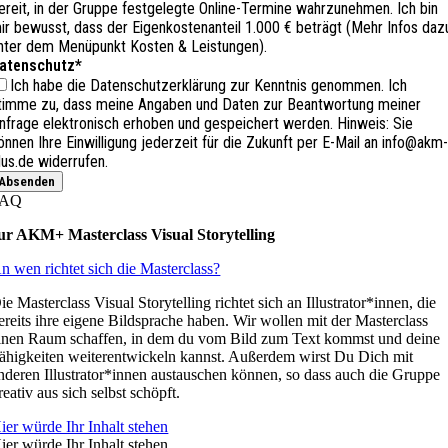
ereit, in der Gruppe festgelegte Online-Termine wahrzunehmen. Ich bin
ir bewusst, dass der Eigenkostenanteil 1.000 € beträgt (Mehr Infos daz
nter dem Menüpunkt Kosten & Leistungen).
atenschutz
*
Ich habe die Datenschutzerklärung zur Kenntnis genommen. Ich
timme zu, dass meine Angaben und Daten zur Beantwortung meiner
nfrage elektronisch erhoben und gespeichert werden. Hinweis: Sie
önnen Ihre Einwilligung jederzeit für die Zukunft per E-Mail an info@akm
lus.de widerrufen.
Absenden
FAQ
ur AKM+ Masterclass Visual Storytelling
n wen richtet sich die Masterclass?
ie Masterclass Visual Storytelling richtet sich an Illustrator*innen, die
ereits ihre eigene Bildsprache haben. Wir wollen mit der Masterclass
inen Raum schaffen, in dem du vom Bild zum Text kommst und deine
ähigkeiten weiterentwickeln kannst. Außerdem wirst Du Dich mit
nderen Illustrator*innen austauschen können, so dass auch die Gruppe
reativ aus sich selbst schöpft.
ier würde Ihr Inhalt stehen
ier würde Ihr Inhalt stehen