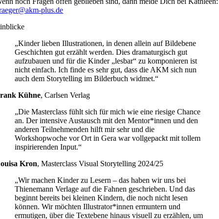
enn noch Fragen offen geblieben sind, dann melde Dich bei Kathleen:
raeger@akm-plus.de
inblicke
„Kinder lieben Illustrationen, in denen allein auf Bildebene
Geschichten gut erzählt werden. Dies dramaturgisch gut
aufzubauen und für die Kinder „lesbar“ zu komponieren ist
nicht einfach. Ich finde es sehr gut, dass die AKM sich nun
auch dem Storytelling im Bilderbuch widmet.“
rank Kühne
,
Carlsen Verlag
„Die Masterclass fühlt sich für mich wie eine riesige Chance
an. Der intensive Austausch mit den Mentor*innen und den
anderen Teilnehmenden hilft mir sehr und die
Workshopwoche vor Ort in Gera war vollgepackt mit tollem
inspirierenden Input.“
ouisa Kron
,
Masterclass Visual Storytelling 2024/25
„Wir machen Kinder zu Lesern – das haben wir uns bei
Thienemann Verlage auf die Fahnen geschrieben. Und das
beginnt bereits bei kleinen Kindern, die noch nicht lesen
können. Wir möchten Illustrator*innen ermuntern und
ermutigen, über die Textebene hinaus visuell zu erzählen, um