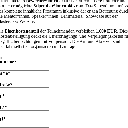
KM+ bietet
8 Bewerber*innen
exklusive, durch unsere Förderer und
artner ermöglichte
Stipendiat*innenplätze
an. Das Stipendium umfass
as komplette inhaltliche Programm inklusive der engen Betreuung durc
ie Mentor*innen, Speaker*innen, Lehrmaterial, Showcase auf der
asterclass-Website.
ls
Eigenkostenanteil
der Teilnehmenden verbleiben
1.000 EUR
. Die
ostenbeteiligung deckt die Unterbringungs- und Verpflegungskosten fü
nsg. 8 Übernachtungen mit Vollpension. Die An- und Abreisen sind
benfalls selbst zu organisieren und zu tragen.
orname
*
ame
*
traße
*
r.
*
LZ
*
rt
*