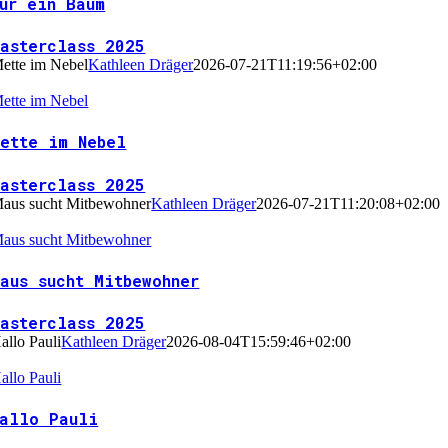
ur ein Baum
Masterclass 2025
ette im Nebel
Kathleen Dräger
2026-07-21T11:19:56+02:00
ette im Nebel
Mette im Nebel
Masterclass 2025
aus sucht Mitbewohner
Kathleen Dräger
2026-07-21T11:20:08+02:00
aus sucht Mitbewohner
aus sucht Mitbewohner
Masterclass 2025
allo Pauli
Kathleen Dräger
2026-08-04T15:59:46+02:00
allo Pauli
Hallo Pauli