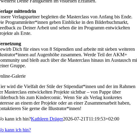
rweiterst Deine Fähigkeiten im visuellen Erzählen.
erlage mittendrin
nsere Verlagspartner begleiten die Masterclass von Anfang bis Ende.
ie Programmleiter*innen geben Einblicke in den Bilderbuchmarkt,
eedback zu Deiner Arbeit und sehen die im Programm entwickelten
rojekte als Erste.
ernetzung
ewirb Dich für eines von 8 Stipendien und arbeite mit sieben weiteren
llustrator*innen auf Augenhöhe zusammen. Werde Teil der AKM+
ommunity und bleib auch über die Masterclass hinaus im Austausch mi
einer Gruppe.
nline-Galerie
ier wird die Vielfalt der Stile der Stipendiat*innen und der im Rahmen
er Masterclass entwickelten Projekte sichtbar – von Pappe über
ilderbuch bis zum Kindercomic. Wenn Sie als Verlag konkretes
nteresse an einem der Projekte oder an einer Zusammenarbeit haben,
ontaktieren Sie gerne die Illustrator*innen!
o kann ich hin?
Kathleen Dräger
2026-07-21T11:19:53+02:00
o kann ich hin?