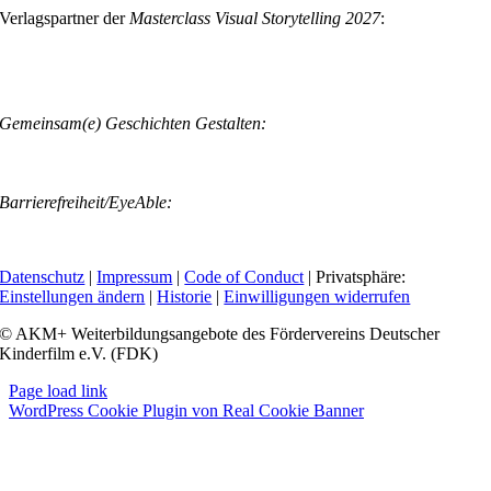
Verlagspartner der
Masterclass Visual Storytelling 2027
:
Gemeinsam(e) Geschichten Gestalten:
Barrierefreiheit/EyeAble:
Datenschutz
|
Impressum
|
Code of Conduct
| Privatsphäre:
Einstellungen ändern
|
Historie
|
Einwilligungen widerrufen
© AKM+ Weiterbildungsangebote des Fördervereins Deutscher
Kinderfilm e.V. (FDK)
Page load link
WordPress Cookie Plugin von Real Cookie Banner
Nach
oben