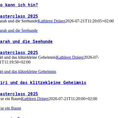
Wo kann ich hin?
Masterclass 2025
arah und die Seehunde
Kathleen Dräger
2026-07-21T11:20:05+02:00
arah und die Seehunde
arah und die Seehunde
Masterclass 2025
iri und das klitzekleine Geheimnis
Kathleen Dräger
2026-07-
1T11:19:50+02:00
iri und das klitzekleine Geheimnis
Piri und das klitzekleine Geheimnis
Masterclass 2025
ur ein Baum
Kathleen Dräger
2026-07-21T11:20:00+02:00
ur ein Baum