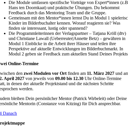
Die Module umfassen spezifische Vorträge von Expert*innen (z.B
Hans ten Doornkaat) und praktische Übungen. Du bekommst
Feedback durch das Mentoring Team und die Gruppe.
Gemeinsam mit den Mentor*innen lernst Du in Modul 1 spieleris
Kinder im Bilderbuchalter kennen. Worauf reagieren sie? Was
finden sie interessant, lustig oder spannend?
Die Programmleiterinnen der Verlagspartner – Tatjana Kröll (dtv)
und Christiane Lawall (Ueberreuter|Annette Betz) – gewähren in
Modul 1 Einblicke in die Arbeit ihrer Häuser und teilen ihre
Perspektive auf aktuelle Entwicklungen im Bilderbuchmarkt. In
Modul 2 geben sie Feedback zum aktuellen Stand Deines Projekts
wei Online-Termine
wischen den
zwei Modulen vor Ort
finden am
11. März 2027
und a
2. April 2027
von jeweils von
09.00 bis 12.30
Uhr Online-Termine
tatt, in denen der aktuelle Projektstand und die nächsten Schritte
esprochen werden.
udem bleiben Dein persönlicher Mentor (Patrick Wirbeleit) oder Deine
ersönliche Mentorin (Constanze von Kitzing) für Dich ansprechbar.
4 Danach
rojektmappe