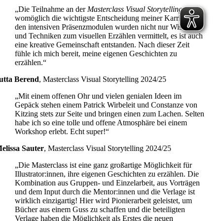
„Die Teilnahme an der
Masterclass Visual Storytelling
war
womöglich die wichtigste Entscheidung meiner Karriere. In
den intensiven Präsenzmodulen wurden nicht nur Wissen
und Techniken zum visuellen Erzählen vermittelt, es ist auch
eine kreative Gemeinschaft entstanden. Nach dieser Zeit
fühle ich mich bereit, meine eigenen Geschichten zu
erzählen.“
utta Berend
,
Masterclass Visual Storytelling 2024/25
„Mit einem offenen Ohr und vielen genialen Ideen im
Gepäck stehen einem Patrick Wirbeleit und Constanze von
Kitzing stets zur Seite und bringen einen zum Lachen. Selten
habe ich so eine tolle und offene Atmosphäre bei einem
Workshop erlebt. Echt super!“
elissa Sauter
,
Masterclass Visual Storytelling 2024/25
„Die Masterclass ist eine ganz großartige Möglichkeit für
Illustrator:innen, ihre eigenen Geschichten zu erzählen. Die
Kombination aus Gruppen- und Einzelarbeit, aus Vorträgen
und dem Input durch die Mentor:innen und die Verlage ist
wirklich einzigartig! Hier wird Pionierarbeit geleistet, um
Bücher aus einem Guss zu schaffen und die beteiligten
Verlage haben die Möglichkeit als Erstes die neuen