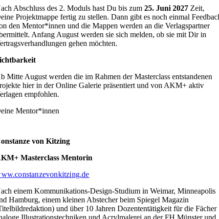
ach Abschluss des 2. Moduls hast Du bis zum
25. Juni 2027
Zeit,
eine Projektmappe fertig zu stellen. Dann gibt es noch einmal Feedbac
on den Mentor*innen und die Mappen werden an die Verlagspartner
bermittelt. Anfang August werden sie sich melden, ob sie mit Dir in
ertragsverhandlungen gehen möchten.
ichtbarkeit
b Mitte August werden die im Rahmen der Masterclass entstandenen
rojekte hier in der Online Galerie präsentiert und von AKM+ aktiv
erlagen empfohlen.
eine Mentor*innen
onstanze von Kitzing
KM+ Masterclass Mentorin
ww.constanzevonkitzing.de
ach einem Kommunikations-Design-Studium in Weimar, Minneapolis
nd Hamburg, einem kleinen Abstecher beim Spiegel Magazin
Titelbildredaktion) und über 10 Jahren Dozententätigkeit für die Fächer
naloge Illustrationstechniken und Acrylmalerei an der FH Münster und