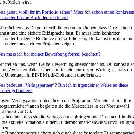
u gefördert wirst.
as genau wollt ihr im Portfolio sehen? Muss ich schon einen konkrete
harakter für die Buchidee zeichnen?
ir möchten aus Deinem Portfolio erkennen können, dass Du zeichnen
annst und eine sichere Bildsprache hast. Es muss kein konkreter
harakter für Deine Buchidee im Portfolio sein, Du kannst uns darin au
haraktere aus anderen Projekten zeigen.
as muss ich bei meiner Bewerbung formal beachten?
ir freuen uns, wenn Deine Bewerbung übersichtlich ist. Du kannst als
erne Zwischenblätter, Überschriften etc. einsetzen. Wichtig ist, dass du
lle Unterlagen in EINEM pdf-Dokument unterbringst.
as bedeutet „Verlagspartner“? Bin ich in irgendeiner Weise an diese
artner gebunden?
nsere Verlagspartner unterstützen das Programm. Vertreten durch ihre
rogrammleiter*innen begleiten sie die Masterclass in der Vorauswahl
nd direkt vor Ort.
as bedeutet, dass sie die Verlagssicht einbringen und Dir einen Einblic
n die aktuelle Situation auf dem Bilderbuchmarkt sowie wertvollen Inpu
eben.
ie Branchenpartner sichern sich durch diese besondere Zusammenarbei