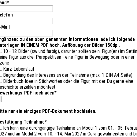
and
*
elefon
-Mail
rgänzend zu den oben genannten Informationen lade ich folgende
nterlagen IN EINEM PDF hoch. Auflösung der Bilder 150dpi.
10 - 12 Bilder (sw und farbig), darunter sollten sein: Figur(en) im Setti
 eine Figur aus drei Perspektiven - eine Figur in Bewegung oder in einer
zene
Kurz-Lebenslauf
Begründung des Interesses an der Teilnahme (max. 1 DIN A4-Seite)
Bilderbuch-Idee in Stichworten oder die Figur, mit der Du gerne eine
eschichte erzählen möchtest
ewerbungs-PDF hochladen
*
itte nur ein einziges PDF-Dokument hochladen.
hone
estätigung Teilnahme
*
umber
*
Ich kann eine durchgängige Teilnahme an Modul 1 vom 01. - 05. Febru
027 und an Modul 2 vom 10. - 14. Mai 2027 in Gera gewährleisten und bi